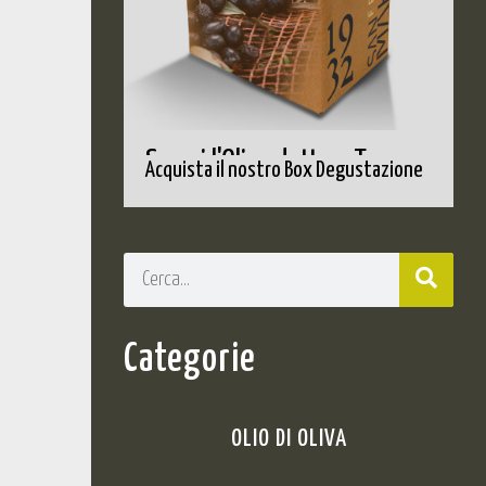
Scopri l'Olio adatto a Te
Acquista il nostro Box Degustazione
Categorie
OLIO DI OLIVA