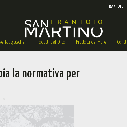
FRANTOIO
ive Taggiasche
Prodotti dell’Orto
Prodotti del Mare
Condi
bia la normativa per
nto