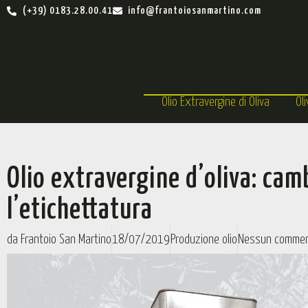
(+39) 0183.28.00.41
info@frantoiosanmartino.com
Olio Extravergine di Oliva
Ol
Olio extravergine d’oliva: cam
l’etichettatura
da
Frantoio San Martino
18/07/2019
Produzione olio
Nessun comme