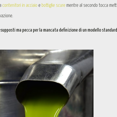
ra
contenitori in acciaio
e
bottiglie scure
mentre al secondo tocca mett
rvazione.
supposti ma pecca per la mancata definizione di un modello standar