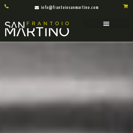
info@frantoiosanmartino.com