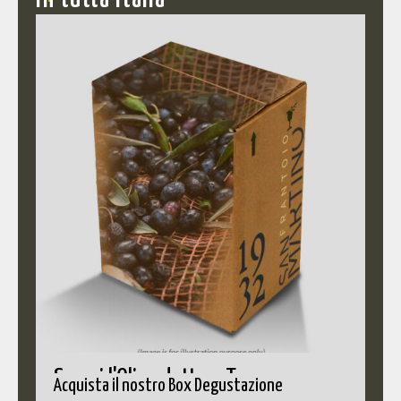
Scopri l'Olio adatto a Te
Acquista il nostro Box Degustazione