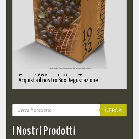
Scopri l'Olio adatto a Te
Acquista il nostro Box Degustazione
CERCA
I Nostri Prodotti