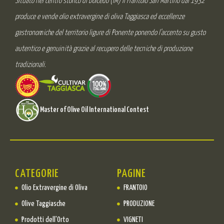
Situato nel centro storico di Dolcedo (IM) il Frantoio San Martino dal 1932
produce e vende olio extravergine di oliva Taggiasca ed eccellenze
gastronomiche del territorio ligure di Ponente ponendo l’accento su gusto
autentico e genuinità grazie al recupero delle tecniche di produzione
tradizionali.
Master of Olive Oil International Contest
CATEGORIE
PAGINE
Olio Extravergine di Oliva
FRANTOIO
Olive Taggiasche
PRODUZIONE
Prodotti dell'Orto
VIGNETI