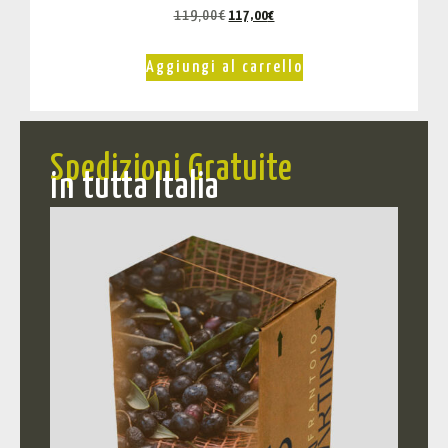
119,00
€
117,00
€
Aggiungi al carrello
Spedizioni Gratuite
in tutta Italia