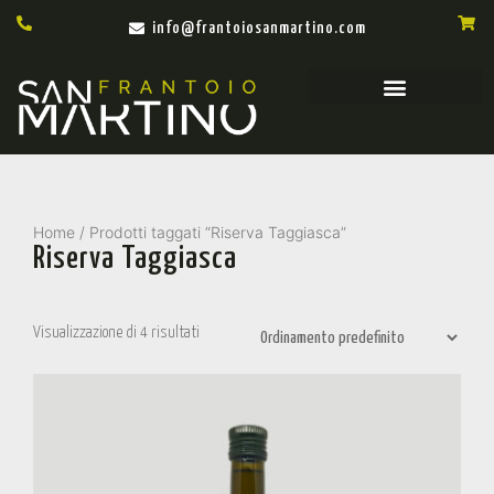
info@frantoiosanmartino.com
Home
/ Prodotti taggati “Riserva Taggiasca”
Riserva Taggiasca
Visualizzazione di 4 risultati