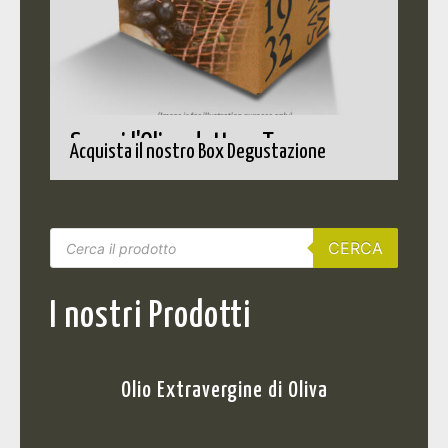
Scopri l'Olio adatto a Te
Acquista il nostro Box Degustazione
CERCA
I nostri Prodotti
Olio Extravergine di Oliva