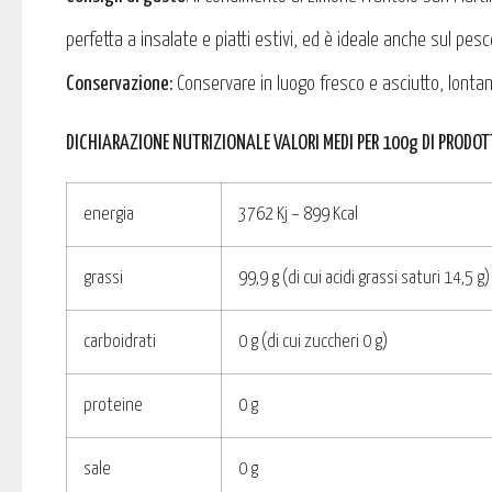
perfetta a insalate e piatti estivi, ed è ideale anche sul pesc
Conservazione:
Conservare in luogo fresco e asciutto, lontano
DICHIARAZIONE NUTRIZIONALE VALORI MEDI PER 100g DI PRODOT
energia
3762 Kj – 899 Kcal
grassi
99,9 g (di cui acidi grassi saturi 14,5 g)
carboidrati
0 g (di cui zuccheri 0 g)
proteine
0 g
sale
0 g