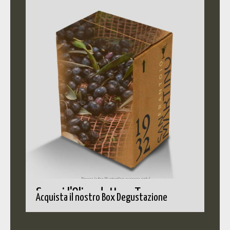
Scopri l'Olio adatto a Te
Acquista il nostro Box Degustazione