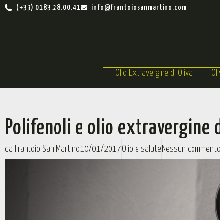
(+39) 0183.28.00.41
info@frantoiosanmartino.com
Olio Extravergine di Oliva
Ol
Polifenoli e olio extravergine d
da
Frantoio San Martino
10/01/2017
Olio e salute
Nessun comment