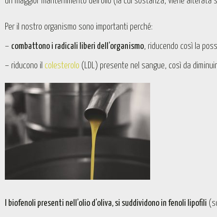
un maggior mantenimento dell’olio (la cui sostanza, viene alterata s
Per il nostro organismo sono importanti perché:
–
combattono i radicali liberi dell’organismo
, riducendo così la poss
– riducono il
colesterolo
(LDL) presente nel sangue, così da diminuire i
I biofenoli presenti nell’olio d’oliva, si suddividono in fenoli lipofili
(so