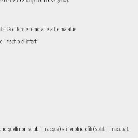
e contatto a lungo con l’ossigeno).
ibilità di forme tumorali e altre malattie
l rischio di infarti.
no quelli non solubili in acqua) e i fenoli idrofili (solubili in acqua).