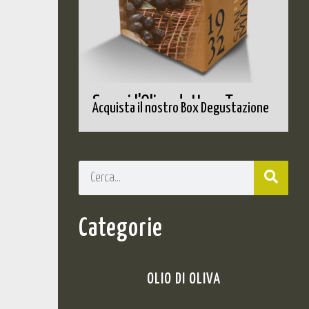
Scopri l'Olio adatto a Te
Acquista il nostro Box Degustazione
Categorie
OLIO DI OLIVA