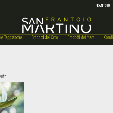
FRANTOIO
ive Taggiasche
Prodotti dell’Orto
Prodotti del Mare
Condi
ento