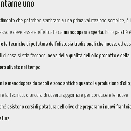
uentarne uno
dimento che potrebbe sembrare a una prima valutazione semplice, è 
lesso e deve essere effettuato da
manodopera esperta
. Ecco perché 
 le tecniche di potatura dell’olivo, sia tradizionali che nuove
, ed es
 di cosa si stia facendo:
ne va della qualità dell’olio prodotto e della
tero uliveto nel tempo
.
ani e manodopera da secoli e sono antiche quanto la produzione d’olio
;
are la tecnica, o ancora di doversi aggiornare per conoscere le nuove
rché
esistono corsi di potatura dell’olivo che preparano i nuovi frantoi
tatura
.