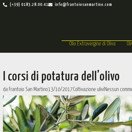
(+39) 0183.28.00.41
info@frantoiosanmartino.com
Olio Extravergine di Oliva
Ol
I corsi di potatura dell’olivo
da
Frantoio San Martino
13/10/2017
Coltivazione ulivi
Nessun comm