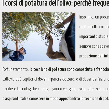
I corsi di potatura dell’olivo: perché freq
Insomma, un proce
realtà molto comp
importante studiare
sempre consapevoli
produzione dell’in
Fortunatamente,
le tecniche di potatura sono conosciute a frantoi
tuttavia può capitar di dover imparare da zero, o di dover perfezion
frontiere tecnologiche che ogni giorno vengono sviluppate. Ecco pe
o aspiranti tali a conoscere in modo approfondito le tecniche di po