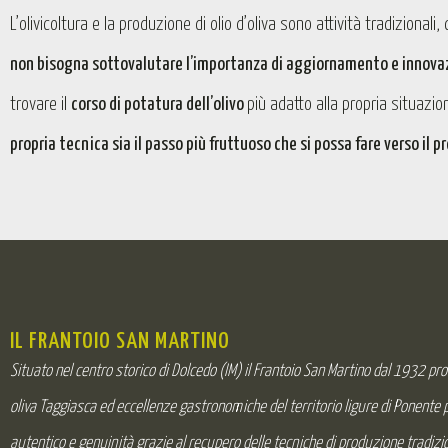
L’olivicoltura e la produzione di olio d’oliva sono attività tradizionali
non bisogna sottovalutare l’importanza di aggiornamento e innova
trovare il
corso di potatura dell’olivo
più adatto alla propria situazi
propria tecnica sia il passo più fruttuoso che si possa fare verso il pr
IL FRANTOIO SAN MARTINO
Situato nel centro storico di Dolcedo (IM) il Frantoio San Martino dal 1932 pr
oliva Taggiasca ed eccellenze gastronomiche del territorio ligure di Ponente
autentico e genuinità grazie al recupero delle tecniche di produzione tradizio