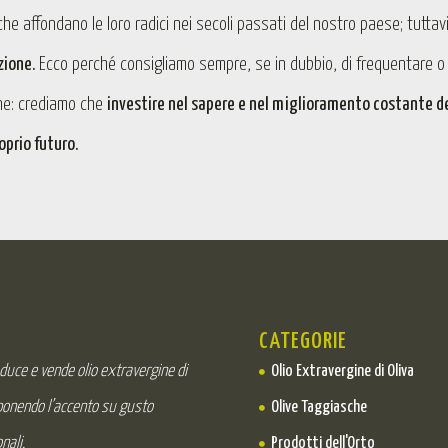
, che affondano le loro radici nei secoli passati del nostro paese; tuttav
zione.
Ecco perché consigliamo sempre, se in dubbio, di frequentare o
one: crediamo che
investire nel sapere e nel miglioramento costante d
oprio futuro.
CATEGORIE
oduce e vende olio extravergine di
Olio Extravergine di Oliva
 ponendo l’accento su gusto
Olive Taggiasche
nali.
Prodotti dell'Orto