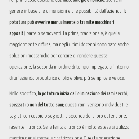
Per prima cosa esistono
due metodologie empiriche
, scelte in
genere in base alle dimensioni e alle possibilità dall’azienda:
la
potatura può avvenire manualmente o tramite macchinari
appositi
, barre o semoventi. La prima, tradizionale, è quella
maggiormente diffusa, ma negli ultimi decenni sono nate anche
soluzioni meccaniche per cercare di rendere questa
operazione, la seconda in ordine di tempo impiegato all’interno
di un’azienda produttrice di olio e olive, più semplice e veloce.
Nello specifico,
la potatura inizia dall’eliminazione dei rami secchi,
spezzati o non del tutto sani
; questi rami vengono individuati e
tagliati con cesoie o seghetti, a seconda della loro estensione,
rasente il tronco. Se la ferita al tronco è molto estesa si utilizza
mastice per aiutarne la cicatrizzazione. Questa operazione