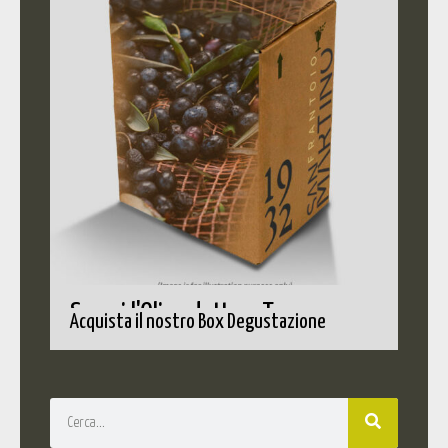
Scopri l'Olio adatto a Te
Acquista il nostro Box Degustazione