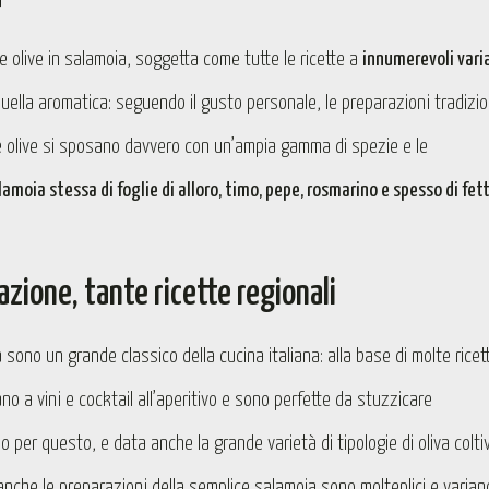
 olive in salamoia, soggetta come tutte le ricette a
innumerevoli vari
 quella aromatica: seguendo il gusto personale, le preparazioni tradizio
e olive si sposano davvero con un’ampia gamma di spezie e le
lamoia stessa di foglie di alloro, timo, pepe, rosmarino e spesso di fett
azione, tante ricette regionali
a sono un grande classico della cucina italiana: alla base di molte ricet
 a vini e cocktail all’aperitivo e sono perfette da stuzzicare
rio per questo, e data anche la grande varietà di tipologie di oliva colti
anche le preparazioni della semplice salamoia sono molteplici e varian