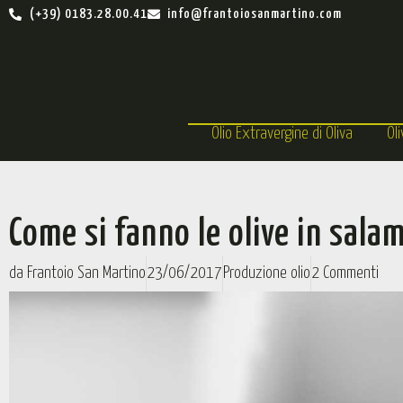
(+39) 0183.28.00.41
info@frantoiosanmartino.com
Olio Extravergine di Oliva
Ol
Come si fanno le olive in sala
da
Frantoio San Martino
23/06/2017
Produzione olio
2 Commenti