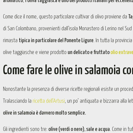
aromatico
,
l’oliva taggiasca è uno dei prodotti italiani per eccellen
Come dice il nome, questo particolare cultivar di olivo proviene da
Ta
di San Colombano, provenienti dall’isola Monastero di Lerino nel Sud d
rimasta
tipica in particolare del Ponente Ligure
. In tutta la provinci
olive taggiasche e viene prodotto
un delicato e fruttato
olio extrave
Come fare le olive in salamoia c
Nonostante la presenza di diverse ricette regionali esiste un proce
Tralasciando la
ricetta dell’Artusi
, un po’ antiquata e bizzarra alla le
olive in salamoia è davvero molto semplice.
Gli ingredienti sono tre:
olive (verdi o nere), sale e acqua
. Come in tu