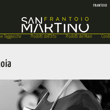
FRANTOIO
ive Taggiasche
Prodotti dell’Orto
Prodotti del Mare
Condi
moia