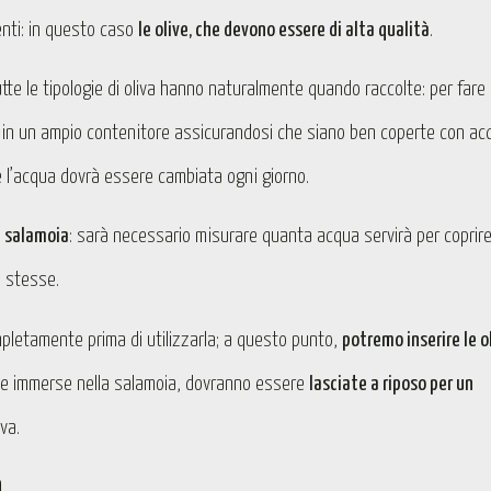
enti: in questo caso
le olive, che devono essere di alta qualità
.
te le tipologie di oliva hanno naturalmente quando raccolte: per fare 
 o in un ampio contenitore assicurandosi che siano ben coperte con ac
e l’acqua dovrà essere cambiata ogni giorno.
a salamoia
: sarà necessario misurare quanta acqua servirà per coprire
e stesse.
pletamente prima di utilizzarla; a questo punto,
potremo inserire le o
te immerse nella salamoia, dovranno essere
lasciate a riposo per un
iva.
a