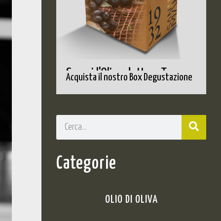
Scopri l'Olio adatto a Te
Acquista il nostro Box Degustazione
Categorie
OLIO DI OLIVA