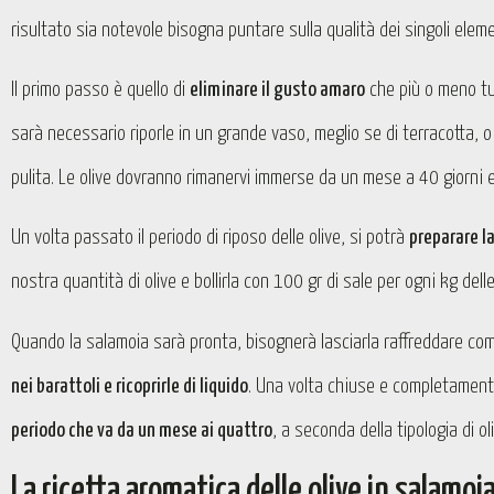
risultato sia notevole bisogna puntare sulla qualità dei singoli elem
Il primo passo è quello di
eliminare il gusto amaro
che più o meno tut
sarà necessario riporle in un grande vaso, meglio se di terracotta,
pulita. Le olive dovranno rimanervi immerse da un mese a 40 giorni 
Un volta passato il periodo di riposo delle olive, si potrà
preparare l
nostra quantità di olive e bollirla con 100 gr di sale per ogni kg dell
Quando la salamoia sarà pronta, bisognerà lasciarla raffreddare com
nei barattoli e ricoprirle di liquido
. Una volta chiuse e completamen
periodo che va da un mese ai quattro
, a seconda della tipologia di ol
La ricetta aromatica delle olive in salamoi