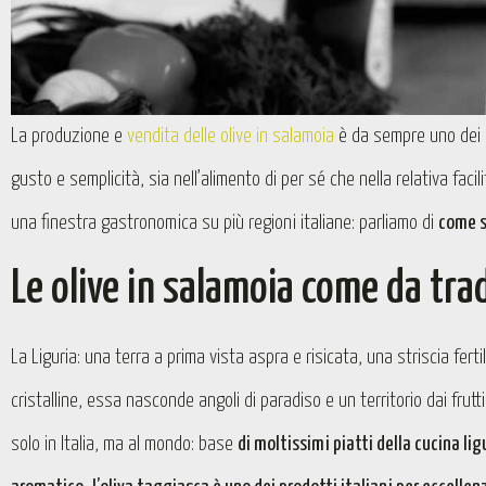
La produzione e
vendita delle olive in salamoia
è da sempre uno dei ca
gusto e semplicità, sia nell’alimento di per sé che nella relativa fac
una finestra gastronomica su più regioni italiane: parliamo di
come s
Le olive in salamoia come da trad
La Liguria: una terra a prima vista aspra e risicata, una striscia fe
cristalline, essa nasconde angoli di paradiso e un territorio dai frutt
solo in Italia, ma al mondo: base
di moltissimi piatti della cucina lig