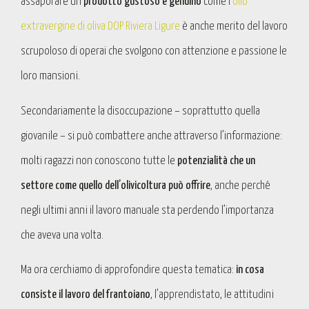
assaporare un
prodotto gustoso e genuino
come l’
olio
extravergine di oliva DOP Riviera Ligure
è anche merito del lavoro
scrupoloso di operai che svolgono con attenzione e passione le
loro mansioni.
Secondariamente la disoccupazione – soprattutto quella
giovanile – si può combattere anche attraverso l’informazione:
molti ragazzi non conoscono tutte le
potenzialità che un
settore come quello dell’olivicoltura può offrire
, anche perché
negli ultimi anni il lavoro manuale sta perdendo l’importanza
che aveva una volta.
Ma ora cerchiamo di approfondire questa tematica:
in
cosa
consiste il lavoro del frantoiano
, l’apprendistato, le attitudini