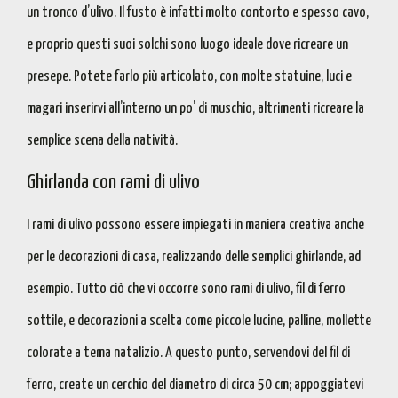
un tronco d’ulivo
. Il fusto è infatti molto contorto e spesso cavo,
e proprio
questi suoi solchi sono luogo ideale dove ricreare un
presepe
. Potete farlo più articolato, con molte statuine, luci e
magari inserirvi all’interno un po’ di muschio, altrimenti ricreare la
semplice scena della natività.
Ghirlanda con rami di ulivo
I rami di ulivo possono essere impiegati in maniera creativa anche
per le decorazioni di casa
,
realizzando delle semplici ghirlande
, ad
esempio. Tutto ciò che vi occorre sono rami di ulivo, fil di ferro
sottile, e decorazioni a scelta come piccole lucine, palline, mollette
colorate a tema natalizio. A questo punto, servendovi del fil di
ferro, create un cerchio del diametro di circa 50 cm; appoggiatevi