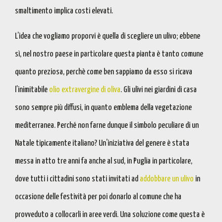
smaltimento implica costi elevati.
L’idea che vogliamo proporvi è quella di
scegliere un ulivo
; ebbene
sì, nel nostro paese in particolare
questa pianta è tanto comune
quanto preziosa
, perchè come ben sappiamo da esso si ricava
l’inimitabile
olio extravergine di oliva
. Gli ulivi nei giardini di casa
sono sempre più diffusi, in quanto emblema della vegetazione
mediterranea. Perché non farne dunque il
simbolo peculiare di un
Natale tipicamente italiano
? Un’iniziativa del genere è stata
messa in atto tre anni fa anche al sud, in Puglia in particolare,
dove tutti i cittadini sono stati invitati ad
addobbare un ulivo
in
occasione delle festività per poi donarlo al comune che ha
provveduto a collocarli in aree verdi. Una
soluzione come questa è