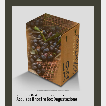
Scopri l'Olio adatto a Te
Acquista il nostro Box Degustazione