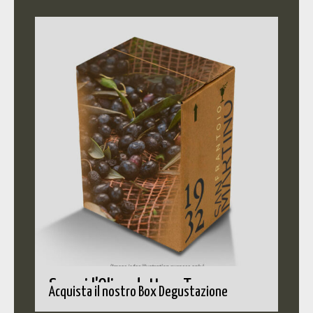
Scopri l'Olio adatto a Te
Acquista il nostro Box Degustazione