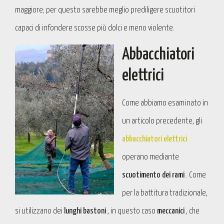
maggiore; per questo sarebbe meglio prediligere scuotitori
capaci di infondere scosse più dolci e meno violente.
Abbacchiatori
elettrici
Come abbiamo esaminato in
un articolo precedente, gli
abbacchiatori elettrici
operano mediante
scuotimento dei rami
. Come
per la battitura tradizionale,
si utilizzano dei
lunghi bastoni
, in questo caso
meccanici
, che