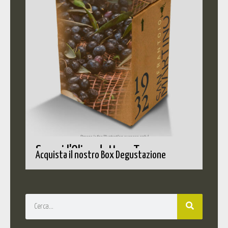
Scopri l'Olio adatto a Te
Acquista il nostro Box Degustazione