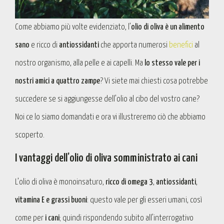
Come abbiamo più volte evidenziato, l’
olio di oliva è un alimento
sano
e ricco di
antiossidanti
che apporta numerosi
benefici
al
nostro organismo, alla pelle e ai capelli. Ma
lo stesso vale per i
nostri amici a quattro zampe
? Vi siete mai chiesti cosa potrebbe
succedere se si aggiungesse dell’olio al cibo del vostro cane?
Noi ce lo siamo domandati e ora vi illustreremo ciò che abbiamo
scoperto.
I vantaggi dell’olio di oliva somministrato ai cani
L’olio di oliva è monoinsaturo,
ricco di omega 3
,
antiossidanti
,
vitamina E e grassi buoni
: questo vale per gli esseri umani, così
come per
i cani
; quindi rispondendo subito all’interrogativo