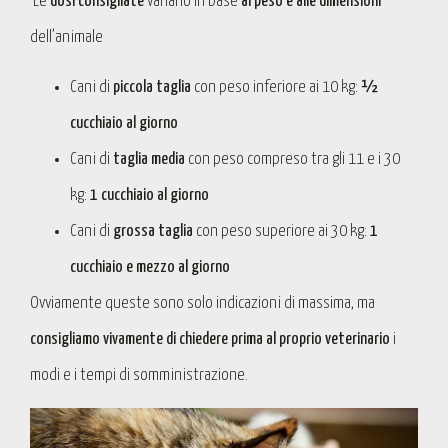
Le
dosi consigliate
variano in base
al peso e alle dimensioni
dell’animale
Cani di
piccola taglia
con peso inferiore ai 10 kg:
½
cucchiaio al giorno
Cani di
taglia media
con peso compreso tra gli 11 e i 30
kg:
1 cucchiaio al giorno
Cani di
grossa taglia
con peso superiore ai 30 kg:
1
cucchiaio e mezzo al giorno
Ovviamente queste sono solo indicazioni di massima, ma
consigliamo vivamente di chiedere prima al proprio veterinario
i
modi e i tempi di somministrazione.