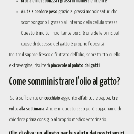
Brucia e metabolizza i grassi in maniera efficiente
Aiuta a perdere peso
grazie ai grassi monoinsaturi che
scompongono il grasso all’interno della cellula stessa.
Questo è molto importante perché una delle principali
cause di decesso del gatto è proprio l’obesità
Inoltre il sapore fresco e fruttato dell’olio, soprattutto quello
extravergine, risulterà
piacevole al palato dei gatti
.
Come somministrare l’olio al gatto?
Sarà sufficiente
un cucchiaio
aggiunto all’abituale pappa,
tre
volte alla settimana
. Anche in questo caso però suggeriamo di
chiedere prima consiglio al proprio medico veterinario.
Olio di oliva: un alleato per la salute dei nostri amici