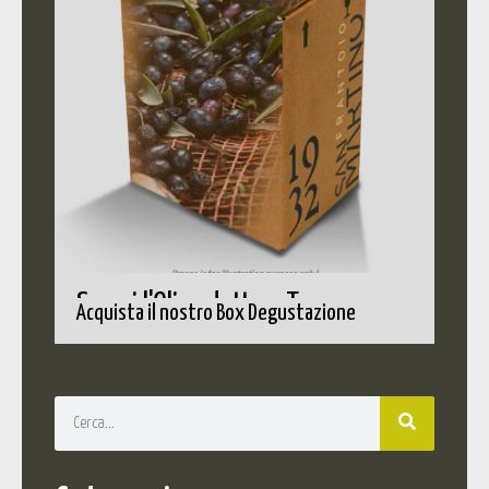
Scopri l'Olio adatto a Te
Acquista il nostro Box Degustazione