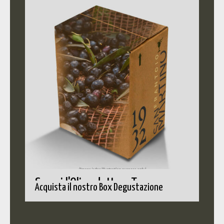
Scopri l'Olio adatto a Te
Acquista il nostro Box Degustazione