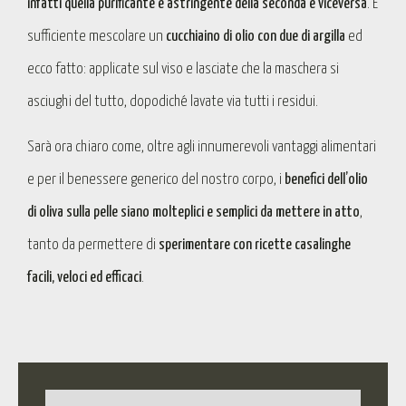
infatti quella purificante e astringente della seconda e viceversa
. È
sufficiente mescolare un
cucchiaino di olio con due di argilla
ed
ecco fatto: applicate sul viso e lasciate che la maschera si
asciughi del tutto, dopodiché lavate via tutti i residui.
Sarà ora chiaro come, oltre agli innumerevoli vantaggi alimentari
e per il benessere generico del nostro corpo, i
benefici dell’olio
di oliva sulla pelle siano molteplici e semplici da mettere in atto
,
tanto da permettere di
sperimentare con ricette casalinghe
facili, veloci ed efficaci
.