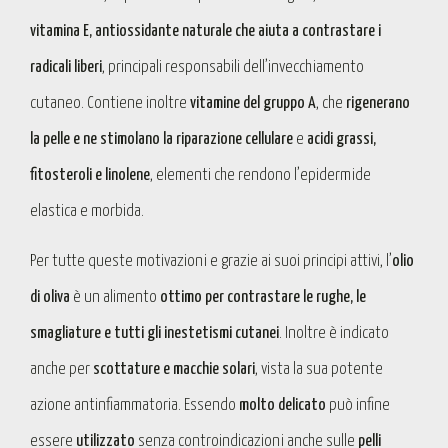
vitamina E, antiossidante naturale che aiuta a contrastare i
radicali liberi
, principali responsabili dell’invecchiamento
cutaneo. Contiene inoltre
vitamine del gruppo A
, che
rigenerano
la pelle e ne stimolano la riparazione cellulare
e
acidi grassi,
fitosteroli e linolene
, elementi che rendono l’epidermide
elastica e morbida.
Per tutte queste motivazioni e grazie ai suoi principi attivi, l’
olio
di oliva
è un alimento
ottimo per contrastare le rughe, le
smagliature e tutti gli inestetismi cutanei
. Inoltre è indicato
anche per
scottature e macchie solari
, vista la sua potente
azione antinfiammatoria. Essendo
molto delicato
può infine
essere
utilizzato
senza controindicazioni anche sulle
pelli