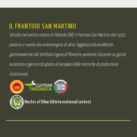
IL FRANTOIO SAN MARTINO
Situato nel centro storico di Dolcedo (IM) il Frantoio San Martino dal 1932
produce e vende olio extravergine di oliva Taggiasca ed eccellenze
gastronomiche del territorio ligure di Ponente ponendo l’accento su gusto
autentico e genuinità grazie al recupero delle tecniche di produzione
tradizionali.
Master of Olive Oil International Contest