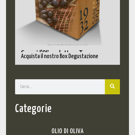
Scopri l'Olio adatto a Te
Acquista il nostro Box Degustazione
Categorie
OLIO DI OLIVA