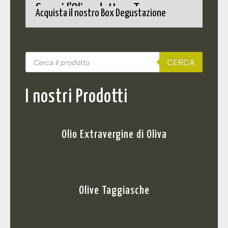
Scopri l'Olio adatto a Te
Acquista il nostro Box Degustazione
CERCA
I nostri Prodotti
Olio Extravergine di Oliva
Olive Taggiasche