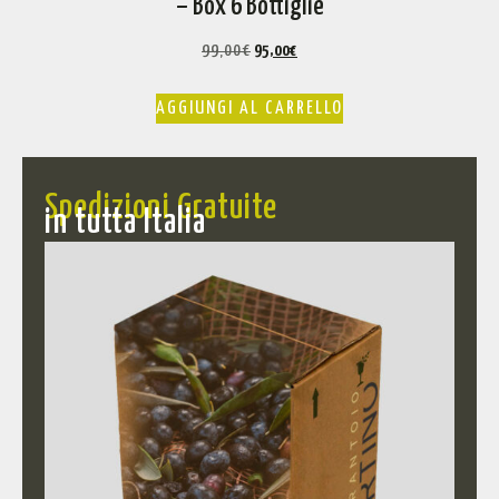
– Box 6 Bottiglie
99,00
€
95,00
€
AGGIUNGI AL CARRELLO
Spedizioni Gratuite
in tutta Italia