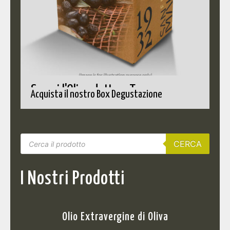
Scopri l'Olio adatto a Te
Acquista il nostro Box Degustazione
CERCA
I Nostri Prodotti
Olio Extravergine di Oliva