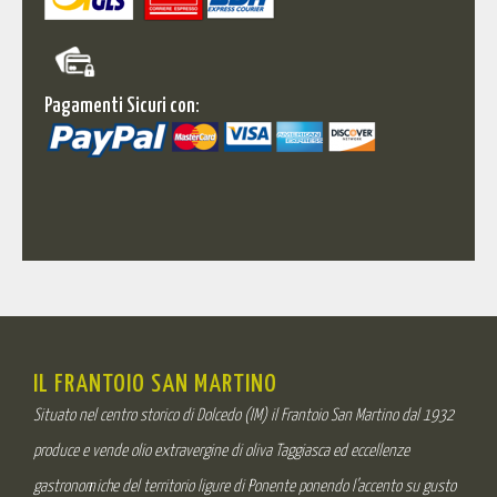
Pagamenti Sicuri con:
IL FRANTOIO SAN MARTINO
Situato nel centro storico di Dolcedo (IM) il Frantoio San Martino dal 1932
produce e vende olio extravergine di oliva Taggiasca ed eccellenze
gastronomiche del territorio ligure di Ponente ponendo l’accento su gusto