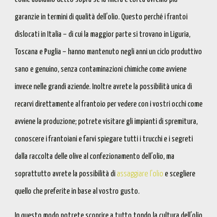
garanzie in termini di qualità dell’olio
. Questo perché
i frantoi
dislocati in Italia – di cui la maggior parte si trovano in Liguria,
Toscana e Puglia – hanno mantenuto negli anni un
ciclo produttivo
sano e genuino
,
senza contaminazioni chimiche come avviene
invece nelle grandi aziende
. Inoltre avrete la possibilità unica di
recarvi direttamente al frantoio per
vedere con i vostri occhi come
avviene la produzione
; potrete visitare gli impianti di spremitura,
conoscere i frantoiani e farvi spiegare tutti i trucchi e i segreti
dalla raccolta delle olive al confezionamento dell’olio, ma
soprattutto
avrete la possibilità di
assaggiare l’olio
e scegliere
quello che preferite in base al vostro gusto
.
In questo modo potrete scoprire a tutto tondo
la cultura dell’olio