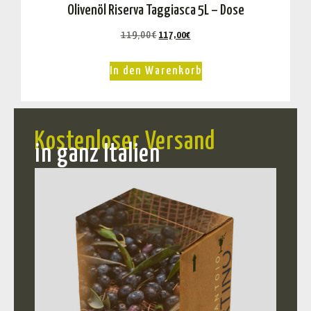
Olivenöl Riserva Taggiasca 5L – Dose
119,00
€
117,00
€
In den Warenkorb
Kostenloser Versand
in ganz Italien