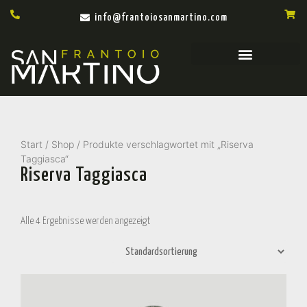
info@frantoiosanmartino.com
Start
/
Shop
/ Produkte verschlagwortet mit „Riserva
Taggiasca“
Riserva Taggiasca
Alle 4 Ergebnisse werden angezeigt