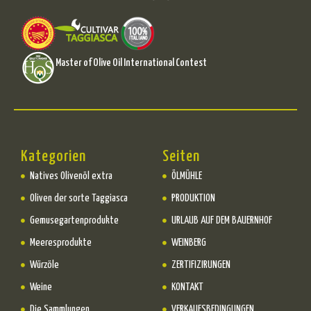
Master of Olive Oil International Contest
Kategorien
Seiten
Natives Olivenöl extra
ÖLMÜHLE
Oliven der sorte Taggiasca
PRODUKTION
Gemusegartenprodukte
URLAUB AUF DEM BAUERNHOF
Meeresprodukte
WEINBERG
Würzöle
ZERTIFIZIRUNGEN
Weine
KONTAKT
Die Sammlungen
VERKAUFSBEDINGUNGEN