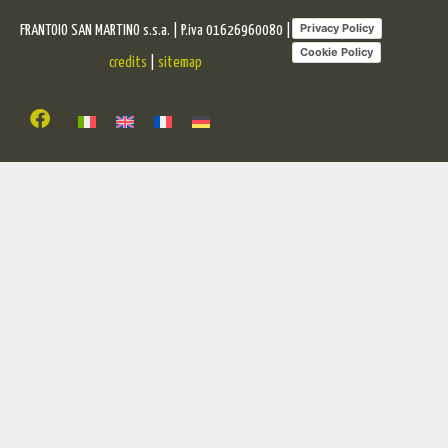
Privacy Policy
FRANTOIO SAN MARTINO s.s.a. | P.iva 01626960080 |
Cookie Policy
credits
|
sitemap