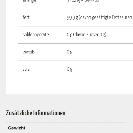
energie
3762 Kj – 899 Kcal
fett
99,9 g (davon gesättigte Fettsäuren 
kohlenhydrate
0 g (davon Zucker 0 g)
eiweiß
0 g
salz
0 g
Zusätzliche Informationen
Gewicht