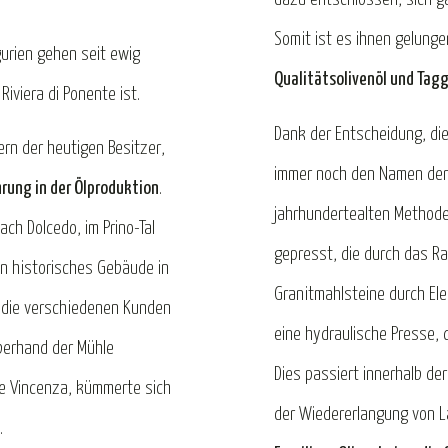
Somit ist es ihnen gelunge
gurien gehen seit ewig
Qualitätsolivenöl und Tag
Riviera di Ponente ist.
Dank der Entscheidung, die
ern der heutigen Besitzer,
immer noch den Namen de
hrung in der Ölproduktion
.
jahrhundertealten Methode
ach Dolcedo, im Prino-Tal
gepresst, die durch das R
ein historisches Gebäude in
Granitmahlsteine durch Elek
r die verschiedenen Kunden
eine hydraulische Presse, 
Oberhand der Mühle
Dies passiert innerhalb der
nte Vincenza, kümmerte sich
der Wiedererlangung von L
.