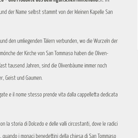
 und der Name selbst stammt von der kleinen Kapelle San
o und den umliegenden Tälern verbunden, wo die Wurzeln der
nermönche der Kirche von San Tommaso haben die Oliven-
 fast tausend Jahren, sind die Olivenbäume immer noch
er, Geist und Gaumen.
rgate e il nome stesso prende vita dalla cappelletta dedicata
 la storia di Dolcedo e delle valli circostanti, dove le radici
o, quando i monaci benedettini della chiesa di San Tommaso