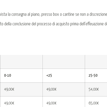
evista la consegna al piano, presso box o cantine se non a discrezione 
ento della conclusione del processo di acquisto prima dell’effeuazione d
0-10
<25
25-50
49,00€
49,00€
54,00€
49,00€
49,00€
65,00€