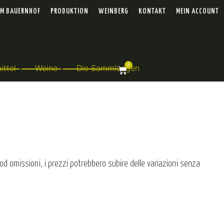
EM BAUERNHOF
PRODUKTION
WEINBERG
KONTAKT
MEIN ACCOUNT
0
ttel
Weine
Die Sammlungen
i e/od omissioni, i prezzi potrebbero subire delle variazioni senza