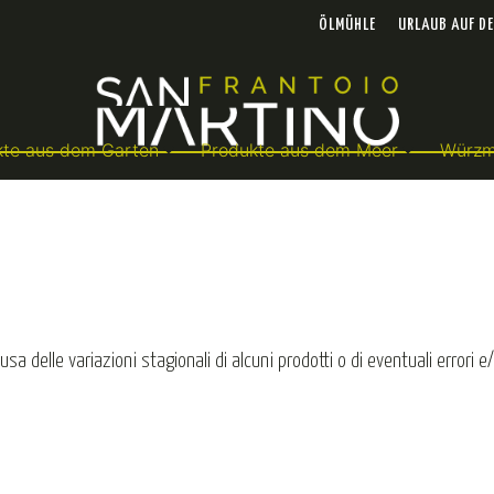
ÖLMÜHLE
URLAUB AUF D
kte aus dem Garten
Produkte aus dem Meer
Würzmi
 causa delle variazioni stagionali di alcuni prodotti o di eventuali error