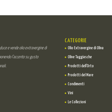
CATEGORIE
oduce e vende olio extravergine di
Olio Extravergine di Oliva
 ponendo l’accento su gusto
Olive Taggiasche
nali.
Prodotti dell'Orto
Prodotti del Mare
Condimenti
Vini
Le Collezioni