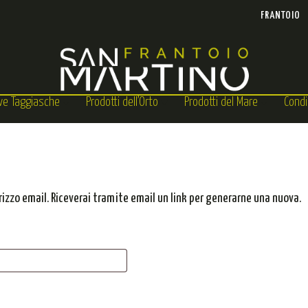
FRANTOIO
ive Taggiasche
Prodotti dell’Orto
Prodotti del Mare
Condi
irizzo email. Riceverai tramite email un link per generarne una nuova.