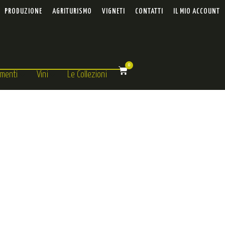
PRODUZIONE
AGRITURISMO
VIGNETI
CONTATTI
IL MIO ACCOUNT
0
menti
Vini
Le Collezioni