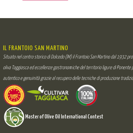
IL FRANTOIO SAN MARTINO
Situato nel centro storico di Dolcedo (IM) il Frantoio San Martino dal 1932 pr
oliva Taggiasca ed eccellenze gastronomiche del territorio ligure di Ponente
autentico e genuinità grazie al recupero delle tecniche di produzione tradizio
Master of Olive Oil International Contest