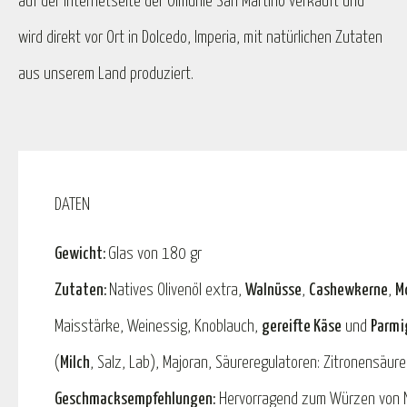
auf der Internetseite der Ölmühle San Martino verkauft und
wird direkt vor Ort in Dolcedo, Imperia, mit natürlichen Zutaten
aus unserem Land produziert.
DATEN
Gewicht:
Glas von 180 gr
Zutaten:
Natives Olivenöl extra,
Walnüsse
,
Cashewkerne
,
M
Maisstärke, Weinessig, Knoblauch,
gereifte Käse
und
Parmi
(
Milch
, Salz, Lab), Majoran, Säureregulatoren: Zitronensäure
Geschmacksempfehlungen:
Hervorragend zum Würzen von N