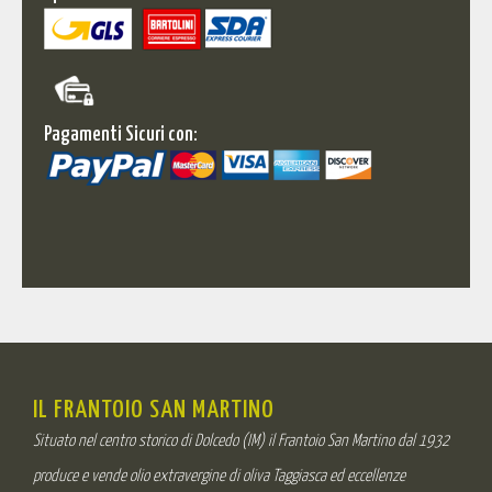
Pagamenti Sicuri con:
IL FRANTOIO SAN MARTINO
Situato nel centro storico di Dolcedo (IM) il Frantoio San Martino dal 1932
produce e vende olio extravergine di oliva Taggiasca ed eccellenze