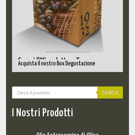
Scopri l'Olio adatto a Te
Acquista il nostro Box Degustazione
CERCA
I Nostri Prodotti