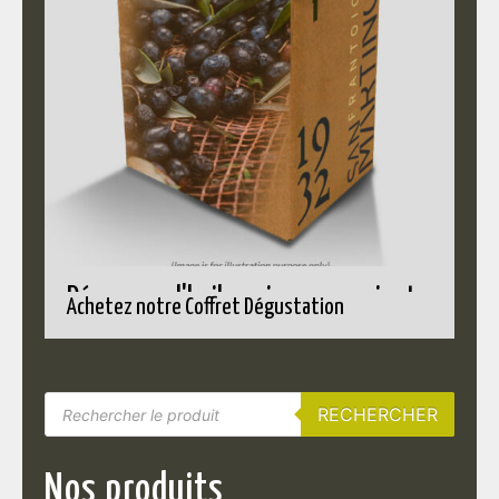
Découvrez l'huile qui vous convient
Achetez notre Coffret Dégustation
RECHERCHER
Nos produits