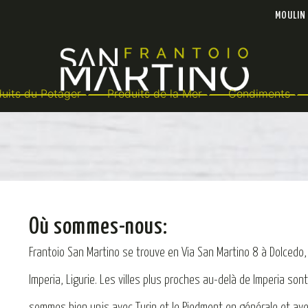
MOULIN
uits du Potager
Produits de la Mer
Condiments
Où sommes-nous:
Frantoio San Martino se trouve en Via San Martino 8 à Dolcedo, u
Imperia, Ligurie. Les villes plus proches au-delà de Imperia s
sommes bien unis avec Turin et le Piedmont en générale et avec